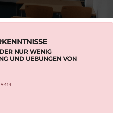
RKENNTNISSE
ODER NUR WENIG
UNG UND UEBUNGEN VON
l A-414