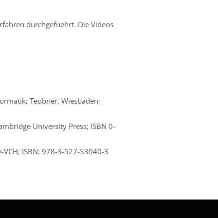
fahren durchgefuehrt. Die Videos
ormatik; Teubner, Wiesbaden;
ambridge University Press; ISBN 0-
ey-VCH; ISBN: 978-3-527-53040-3