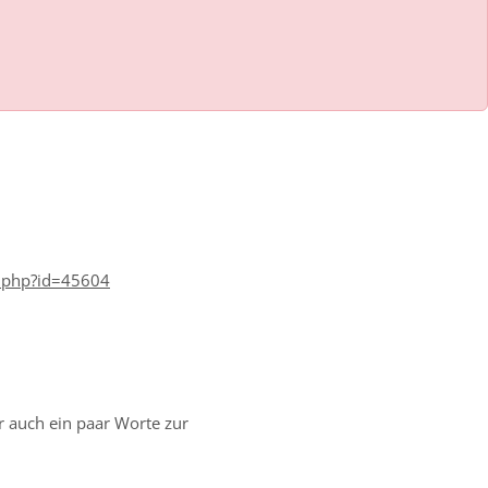
w.php?id=45604
r auch ein paar Worte zur