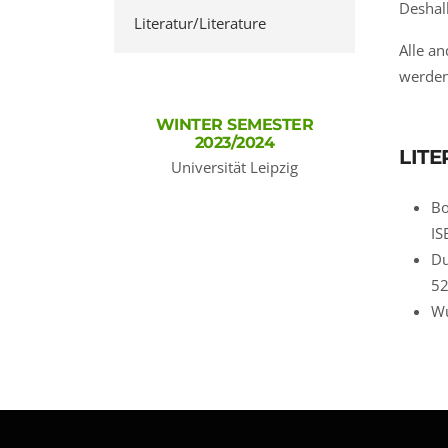
Deshal
Literatur/Literature
Alle a
werden
WINTER SEMESTER
2023/2024
LITE
Universität Leipzig
Bo
IS
Du
52
Wu