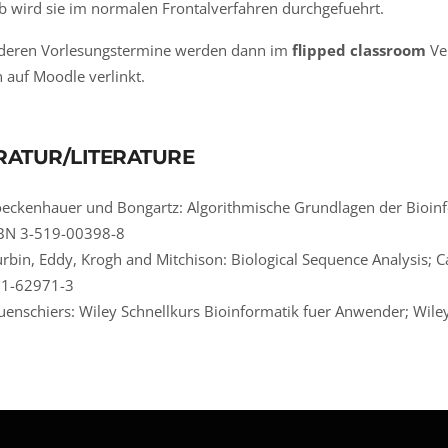
b wird sie im normalen Frontalverfahren durchgefuehrt.
nderen Vorlesungstermine werden dann im
flipped classroom
Ver
 auf Moodle verlinkt.
RATUR/LITERATURE
eckenhauer und Bongartz: Algorithmische Grundlagen der Bioinf
BN 3-519-00398-8
rbin, Eddy, Krogh and Mitchison: Biological Sequence Analysis; C
1-62971-3
enschiers: Wiley Schnellkurs Bioinformatik fuer Anwender; Wil