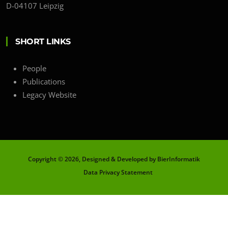
D-04107 Leipzig
SHORT LINKS
People
Publications
Legacy Website
Copyright ©
2026, Designed & Developed by BierInformatik
Data Privacy Statement